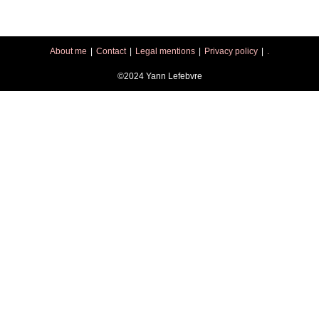
About me
Contact
Legal mentions
Privacy policy
.
©2024 Yann Lefebvre