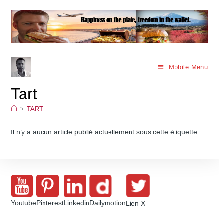
Skip
to
content
Mobile Menu
Tart
>
TART
Il n’y a aucun article publié actuellement sous cette étiquette.
Youtube
Pinterest
Linkedin
Dailymotion
Lien X