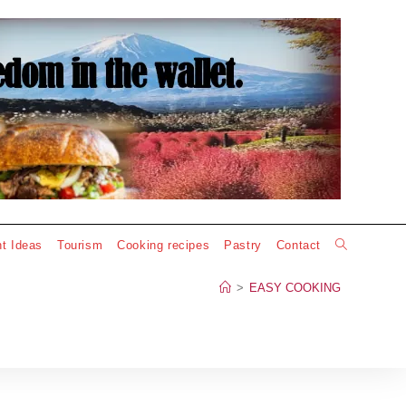
Toggle
t Ideas
Tourism
Cooking recipes
Pastry
Contact
website
>
EASY COOKING
search